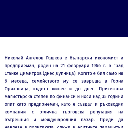
Николай Ангелов Рашков е български икономист и
предприемач, роден на 21 февруари 1966 г. в град
Станке Димитров (днес Дупница). Когато е бил само на
6 месеца, семейството му се завръща в Горна
Оряховица, където живее и до днес. Притежава
магистърска степен по финанси и носи над 35 години
опит като предприемач, като е създал и ръководил
компании с отлична търговска репутация на
вътрешния и международния пазар. Преди да
навлезе в политиката, служи в елитните парашутни