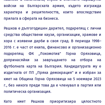
войски на Българската армия, където изгражда
характера и решителността, които впоследствие
прилага в сферата на бизнеса.
Рашков е дългогодишен дарител, подкрепящ с лични
средства обществени каузи, организации, храмове и
хора с изявени дарби в своя град. В периода 1998–
2016 г. е част от екипа, финансово и организационно
подкрепящ ФК „Локомотив" Горна Оряховица,
допринасяйки за завръщането на отбора на
футболната карта на България. Кандидатурата му е
издигната от ПП „Пряка демокрация" и е избран за
кмет на Община Горна Оряховица на 5 ноември 2023
г., без никога преди това да е членувал в партия или
политическа организация.
Като кмет Рашков приоритизира цялостното