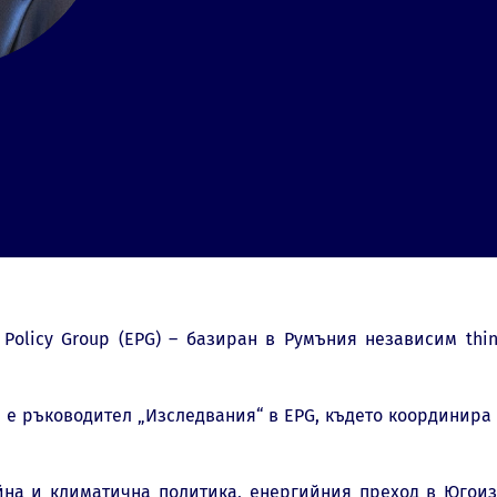
Policy Group (EPG) – базиран в Румъния независим thin
 е ръководител „Изследвания“ в EPG, където координира
йна и климатична политика, енергийния преход в Югоиз