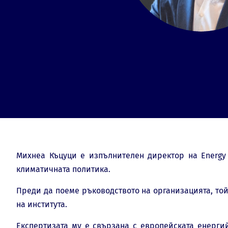
Михнеа Къцуци е изпълнителен директор на Energy 
климатичната политика.
Преди да поеме ръководството на организацията, той
на института.
Експертизата му е свързана с европейската енерги