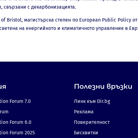
, свързани с декарбонизацията.
 Bristol, магистърска степен по European Public Policy от Un
 посветена на енергийното и климатичното управление в Ев
ия
Полезни връзки
tion Forum 7.0
Линк към Dir.bg
orum
Реклама
tion Forum 6.0
Поверителност
tion Forum 2025
Бисквитки