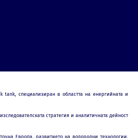
k tank, специализиран в областта на енергийната и
 изследователската стратегия и аналитичната дейност
точна Европа, развитието на водородни технологии,