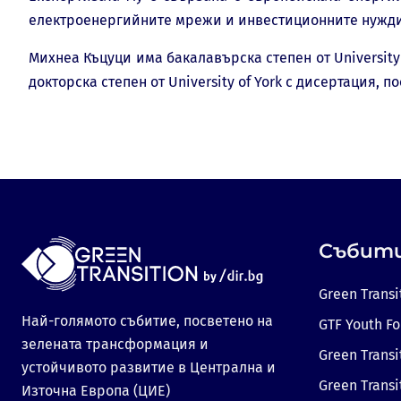
електроенергийните мрежи и инвестиционните нужди
Михнеа Къцуци има бакалавърска степен от University of
докторска степен от University of York с дисертация,
Събит
Green Transi
Най-голямото събитие, посветено на
GTF Youth F
зелената трансформация и
Green Transi
устойчивото развитие в Централна и
Green Transi
Източна Европа (ЦИЕ)