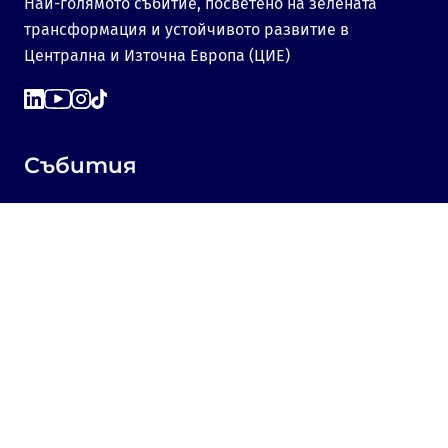
Най-голямото събитие, посветено на зелената
трансформация и устойчивото развитие в
Централна и Източна Европа (ЦИЕ)
Събития
Green Transition Forum 7.0
GTF Youth Forum
Green Transition Forum 6.0
Green Transition Forum 2025
Green Transition @COP29
Green Transition 2024