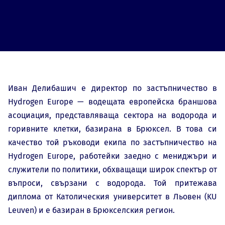
Иван Делибашич е директор по застъпничество в
Hydrogen Europe — водещата европейска браншова
асоциация, представляваща сектора на водорода и
горивните клетки, базирана в Брюксел. В това си
качество той ръководи екипа по застъпничество на
Hydrogen Europe, работейки заедно с мениджъри и
служители по политики, обхващащи широк спектър от
въпроси, свързани с водорода. Той притежава
диплома от Католическия университет в Льовен (KU
Leuven) и е базиран в Брюкселския регион.