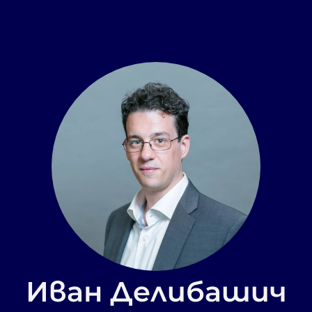
Иван Делибашич