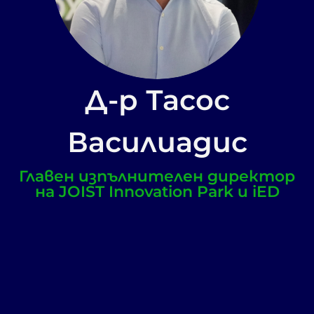
Д-р Тасос
Василиадис
Главен изпълнителен директор
на JOIST Innovation Park и iED