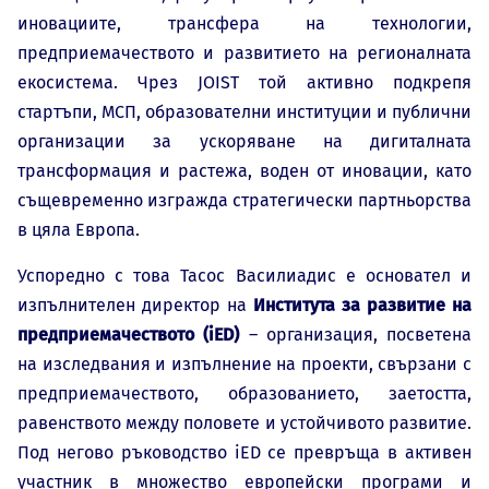
иновациите, трансфера на технологии,
предприемачеството и развитието на регионалната
екосистема. Чрез JOIST той активно подкрепя
стартъпи, МСП, образователни институции и публични
организации за ускоряване на дигиталната
трансформация и растежа, воден от иновации, като
същевременно изгражда стратегически партньорства
в цяла Европа.
Успоредно с това Тасос Василиадис е основател и
изпълнителен директор на
Института за развитие на
предприемачеството (iED)
– организация, посветена
на изследвания и изпълнение на проекти, свързани с
предприемачеството, образованието, заетостта,
равенството между половете и устойчивото развитие.
Под негово ръководство iED се превръща в активен
участник в множество европейски програми и