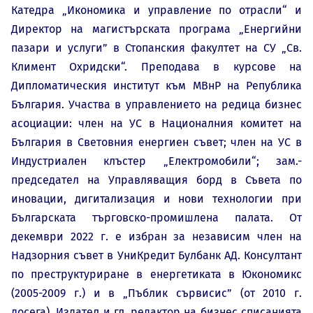
Катедра „Икономика и управление по отрасли“ и
Директор на магистърската програма „Енергийни
пазари и услуги” в Стопанския факултет на СУ „Св.
Климент Охридски“. Преподава в курсове на
Дипломатическия институт към МВнР на Република
България. Участва в управлението на редица бизнес
асоциации: член на УС в Националния комитет на
България в Световния енергиен съвет; член на УС в
Индустриален клъстер „Електромобили“; зам.-
председател на Управляващия борд в Съвета по
иновации, дигитализация и нови технологии при
Българската търговско-промишлена палата. От
декември 2022 г. е избран за независим член на
Надзорния съвет в УниКредит Булбанк АД. Консултант
по преструктуриране в енергетиката в Юкономикс
(2005-2009 г.) и в „Пъблик сървисис” (от 2010 г.
досега). Издател и гл. редактор на бизнес списанията