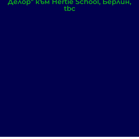
Делор" към Hertie School, Берлин,
tbc