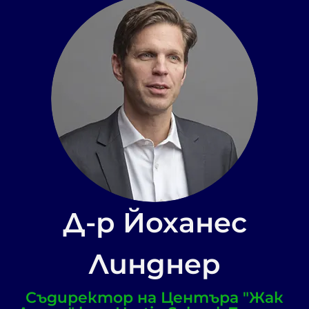
Д-р Йоханес
Линднер
Съдиректор на Центъра "Жак