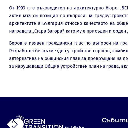
От 1993 г. е ръководител на архитектурно бюро „ВЕ
активната си позиция по въпроси на градоустройст
архитектите в България относно качеството на обще
наградата „Стара Загора", като му е присъден и орден 
Беров е изявен граждански глас по въпроси на гра
Разработва безвъзмезден устройствен проект, комби
алтернатива на общинския план за превръщане на лет
за нарушаващи Общия устройствен план на града, вк
Събит