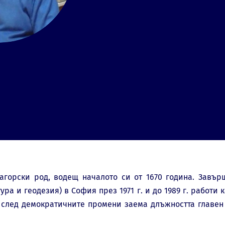
загорски род, водещ началото си от 1670 година. Завъ
ура и геодезия) в София през 1971 г. и до 1989 г. работи
 след демократичните промени заема длъжността главен 