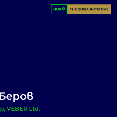
HUB
THE SOFIA INITIATIVE
 Беров
, VEBER Ltd.