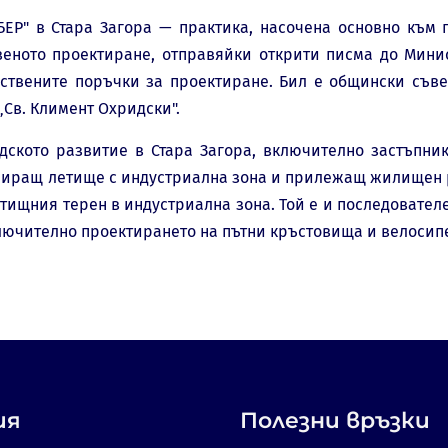
БЕР" в Стара Загора — практика, насочена основно към п
веното проектиране, отправяйки открити писма до Мини
ствените поръчки за проектиране. Бил е общински съвет
„Св. Климент Охридски".
дското развитие в Стара Загора, включително застъпник
ниращ летище с индустриална зона и прилежащ жилищен 
ищния терен в индустриална зона. Той е и последовател
лючително проектирането на пътни кръстовища и велосип
ия
Полезни връзки