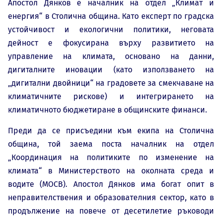
Апостол Дянков е началник на отдел „Климат и
енергия“ в Столична община. Като експерт по градска
устойчивост и екологични политики, неговата
дейност е фокусирана върху развитието на
управление на климата, основано на данни,
дигиталните иновации (като използването на
„дигитални двойници“ на градовете за смекчаване на
климатичните рискове) и интегрирането на
климатичното бюджетиране в общинските финанси.
Преди да се присъедини към екипа на Столична
община, той заема поста началник на отдел
„Координация на политиките по изменение на
климата“ в Министерството на околната среда и
водите (МОСВ). Апостол Дянков има богат опит в
неправителствения и образователния сектор, като в
продължение на повече от десетилетие ръководи