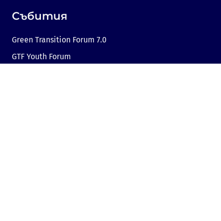
Събития
Green Transition Forum 7.0
GTF Youth Forum
Green Transition Forum 6.0
Green Transition Forum 2025
Green Transition @COP29
Green Transition 2024
Полезни връзки
Линк към Dir.bg
Реклама
Поверителност