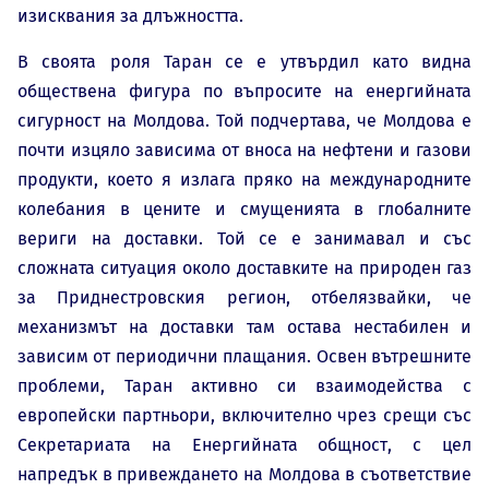
изисквания за длъжността.
В своята роля Таран се е утвърдил като видна
обществена фигура по въпросите на енергийната
сигурност на Молдова. Той подчертава, че Молдова е
почти изцяло зависима от вноса на нефтени и газови
продукти, което я излага пряко на международните
колебания в цените и смущенията в глобалните
вериги на доставки. Той се е занимавал и със
сложната ситуация около доставките на природен газ
за Приднестровския регион, отбелязвайки, че
механизмът на доставки там остава нестабилен и
зависим от периодични плащания. Освен вътрешните
проблеми, Таран активно си взаимодейства с
европейски партньори, включително чрез срещи със
Секретариата на Енергийната общност, с цел
напредък в привеждането на Молдова в съответствие