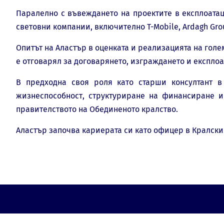
Паралелно с въвеждането на проектите в експлоатац
световни компании, включително T-Mobile, Ardagh Gro
Опитът на Аластър в оценката и реализацията на голе
е отговарял за договарянето, изграждането и експло
В предходна своя роля като старши консултант в
жизнеспособност, структуриране на финансиране и 
правителството на Обединеното кралство.
Аластър започва кариерата си като офицер в Кралски