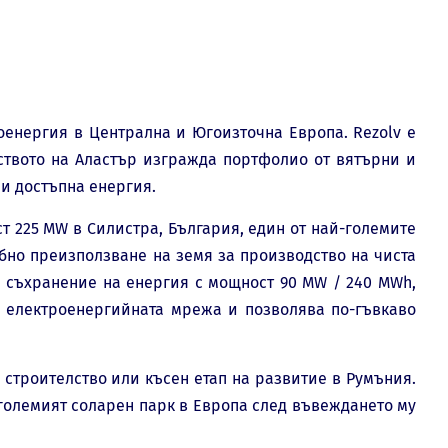
оенергия в Централна и Югоизточна Европа. Rezolv е
ството на Аластър изгражда портфолио от вятърни и
 и достъпна енергия.
т 225 MW в Силистра, България, един от най-големите
бно преизползване на земя за производство на чиста
а съхранение на енергия с мощност 90 MW / 240 MWh,
а електроенергийната мрежа и позволява по-гъвкаво
 строителство или късен етап на развитие в Румъния.
й-големият соларен парк в Европа след въвеждането му