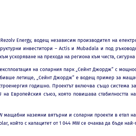
Rezolv Energy, водещ независим производител на електр
руктурни инвеститори – Actis и Mubadala и под ръковод
към ускоряване на прехода на региона към чиста, сигурна
 експлоатация на соларния парк „Сейнт Джордж“ с мощнос
а бивше летище, „Сейнт Джордж“ е водещ пример за маща
ктроенергия годишно. Проектът включва също система з
EU на Европейския съюз, която повишава стабилността н
W мащабни наземни вятърни и соларни проекти в етап на
lar, който с капацитет от 1 044 MW се очаква да бъде на