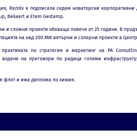
ия, Rezolv е подписала седем новаторски корпоративни
up, Bekaert и Etem Gestamp.
ми и сложни проекти обхваща повече от 25 години. В прод
атацията на над 200 MW вятърни и соларни проекти в Цент
 практиката по стратегия и маркетинг на PA Consulti
водене на преговори по редица големи инфраструктурни
я флот и има диплома по химия.