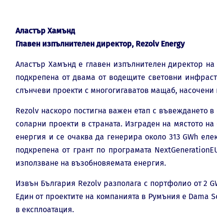
Аластър Хамънд
Главен изпълнителен директор, Rezolv Energy
Аластър Хамънд е главен изпълнителен директор на 
подкрепена от двама от водещите световни инфраст
слънчеви проекти с многогигаватов мащаб, насочени 
Rezolv наскоро постигна важен етап с въвеждането в
соларни проекти в страната. Изграден на мястото н
енергия и се очаква да генерира около 313 GWh еле
подкрепена от грант по програмата NextGeneration
използване на възобновяемата енергия.
Извън България Rezolv разполага с портфолио от 2 G
Един от проектите на компанията в Румъния е Dama So
в експлоатация.