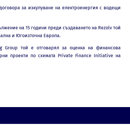
 договорa за изкупуване на електроенергия с водещи
ължение на 15 години преди създаването на Rezolv той
рална и Югоизточна Европа.
ng Group той е отговарял за оценка на финансова
 проекти по схемата Private Finance Initiative на