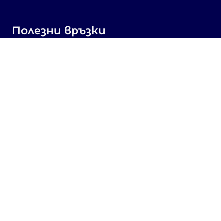
Полезни връзки
Линк към Dir.bg
Реклама
Поверителност
Бисквитки
Споделяне на мнение
Съгласие за бисквитки
Свържете се с нас
Sofia, Bulgaria, 1000,
19, Kniaz Aleksandar Dondukov blvd., dir.bg