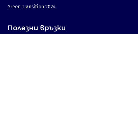
Green Transition 2024
Полезни връзки
Линк към Dir.bg
Реклама
Поверителност
Бисквитки
Споделяне на мнение
Съгласие за бисквитки
Свържете се с нас
Sofia, Bulgaria, 1000,