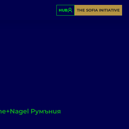
HUB
THE SOFIA INITIATIVE
ne+Nagel Румъния