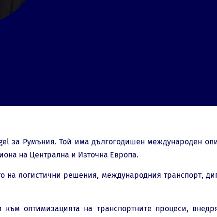
l за Румъния. Той има дългогодишен международен опит в
иона на Централна и Източна Европа.
о на логистични решения, международния транспорт, диг
и към оптимизацията на транспортните процеси, внедр