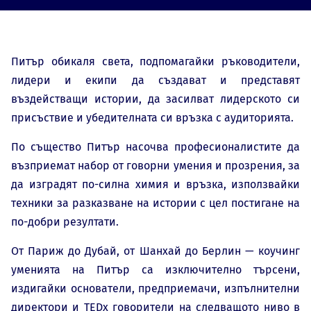
Питър обикаля света, подпомагайки ръководители,
лидери и екипи да създават и представят
въздействащи истории, да засилват лидерското си
присъствие и убедителната си връзка с аудиторията.
По същество Питър насочва професионалистите да
възприемат набор от говорни умения и прозрения, за
да изградят по-силна химия и връзка, използвайки
техники за разказване на истории с цел постигане на
по-добри резултати.
От Париж до Дубай, от Шанхай до Берлин — коучинг
уменията на Питър са изключително търсени,
издигайки основатели, предприемачи, изпълнителни
директори и TEDx говорители на следващото ниво в