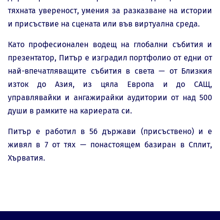
тяхната увереност, умения за разказване на истории
и присъствие на сцената или във виртуална среда.
Като професионален водещ на глобални събития и
презентатор, Питър е изградил портфолио от едни от
най-впечатляващите събития в света — от Близкия
изток до Азия, из цяла Европа и до САЩ,
управлявайки и ангажирайки аудитории от над 500
души в рамките на кариерата си.
Питър е работил в 56 държави (присъствено) и е
живял в 7 от тях — понастоящем базиран в Сплит,
Хърватия.