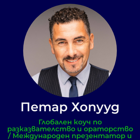
Петар Хопууд
Глобален коуч по
разказвателство и ораторство
/ Международен презентатор и