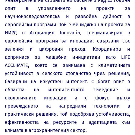
Университета на Страната на баските и над 25 години
опит в управлението на проекти за
научноизследователска и развойна дейност в
европейски програми. Той е мениджър на проекти за
НИРД в Асоциация Innovalia, специализиран в
европейски програми за иновации, свързани със
зеления и цифровия преход. Координира и
допринася за мащабни инициативи като LIFE
ACCLIMATE, която се занимава с климатичната
устойчивост в селското стопанство чрез решения,
базирани на изкуствен интелект. С богат опит в
областта на интелигентното земеделие и
екологичните иновации и с фокус върху
превеждането на напреднали технологии в
практически решения, той подобрява устойчивостта,
ефективността на ресурсите и адаптацията към
климата в агрохранителния сектор.