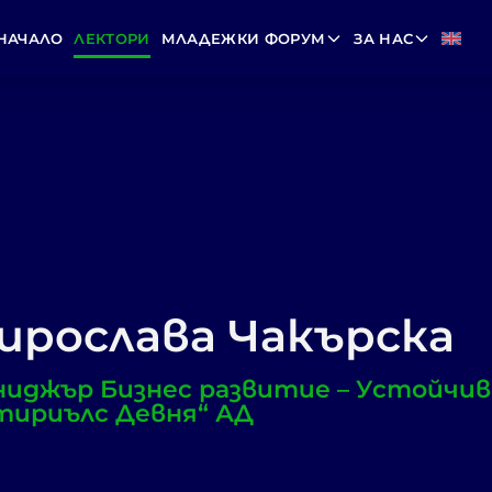
НАЧАЛО
ЛЕКТОРИ
МЛАДЕЖКИ ФОРУМ
ЗА НАС
ирослава Чакърска
иджър Бизнес развитие – Устойчив
ириълс Девня“ АД