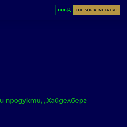
HUB
THE SOFIA INITIATIVE
и продукти, „Хайделберг