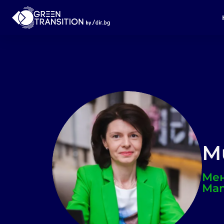
М
Мен
Мат