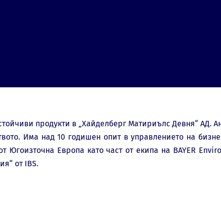
стойчиви продукти в „Хайделберг Матириълс Девня“ АД. А
вото. Има над 10 годишен опит в управлението на бизне
т Югоизточна Европа като част от екипа на BAYER Envir
я“ от IBS.