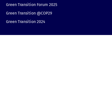
Green Transition Forum 2025
Green Transition @COP29
Green Transition 2024
Полезни връзки
Линк към Dir.bg
Реклама
Поверителност
Бисквитки
Споделяне на мнение
Съгласие за бисквитки