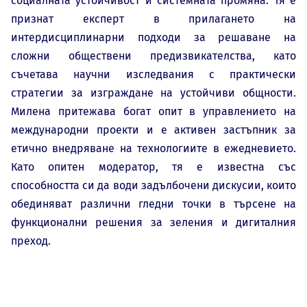
социалната устойчивост и системната промяна. Тя е
признат експерт в прилагането на
интердисциплинарни подходи за решаване на
сложни обществени предизвикателства, като
съчетава научни изследвания с практически
стратегии за изграждане на устойчиви общности.
Милена притежава богат опит в управлението на
международни проекти и е активен застъпник за
етично внедряване на технологиите в ежедневието.
Като опитен модератор, тя е известна със
способността си да води задълбочени дискусии, които
обединяват различни гледни точки в търсене на
функционални решения за зеления и дигиталния
преход.