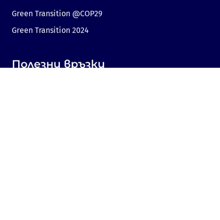
Green Transition @COP29
Green Transition 2024
Полезни връзки
Линк към Dir.bg
Реклама
Поверителност
Бисквитки
Споделяне на мнение
Съгласие за бисквитки
Свържете се с нас