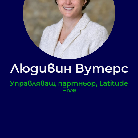
Людивин Вутерс
Управляващ партньор, Latitude
Five