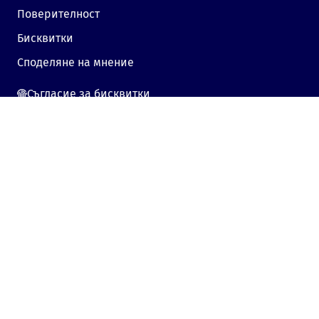
Поверителност
Бисквитки
Споделяне на мнение
Съгласие за бисквитки
Свържете се с нас
Sofia, Bulgaria, 1000,
19, Kniaz Aleksandar Dondukov blvd., dir.bg
Изпратете имейл
Mon - Fri:
09:00 - 18:00