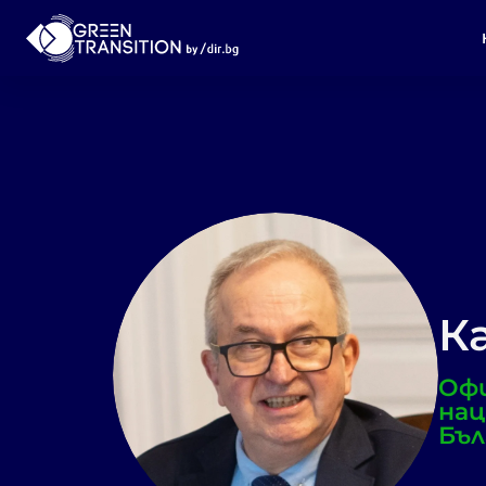
К
Офи
нац
Бъл