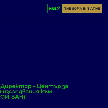
HUB
THE SOFIA INITIATIVE
, Директор – Център за
 изследвания към
СОИ-БАН)