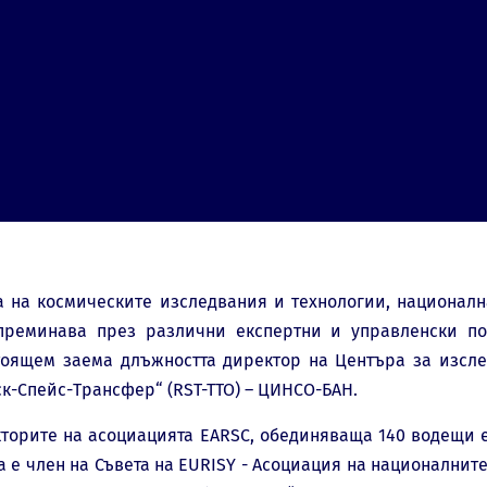
а на космическите изследвания и технологии, националн
преминава през различни експертни и управленски поз
стоящем заема длъжността директор на Центъра за изсл
к-Спейс-Трансфер“ (RST-TTO) – ЦИНСО-БАН.
кторите на асоциацията EARSC, обединяваща 140 водещи 
та е член на Съвета на EURISY - Асоциация на национални