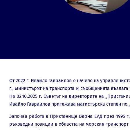
От 2022 г. Ивайло Гавраилов е начело на управлението
г., министърът на транспорта и съобщенията възлага
На 02.10.2025 г. Съветът на директорите на „Приста
Ивайло Гавраилов притежава магистърска степен по 
Започва работа в Пристанище Варна ЕАД през 1995 г
ръководни позиции в областта на морския транспорт 