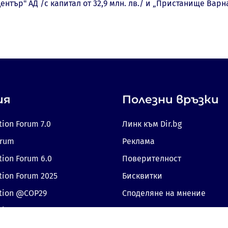
нтър" АД /с капитал от 32,9 млн. лв./ и „Пристанище Варна"
ия
Полезни връзки
tion Forum 7.0
Линк към Dir.bg
orum
Реклама
tion Forum 6.0
Поверителност
tion Forum 2025
Бисквитки
ition @COP29
Споделяне на мнение
tion 2024
Съгласие за бисквитки