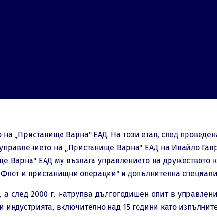
 на „Пристанище Варна" ЕАД. На този етап, след проведена
 управлението на „Пристанище Варна" ЕАД на Ивайло Гавр
нище Варна" ЕАД му възлага управлението на дружеството
„Флот и пристанищни операции" и допълнителна специали
., а след 2000 г. натрупва дългогодишен опит в управле
и индустрията, включително над 15 години като изпълнит