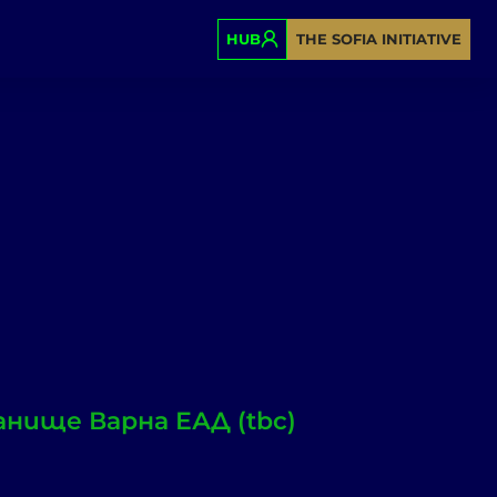
HUB
THE SOFIA INITIATIVE
нище Варна ЕАД (tbc)