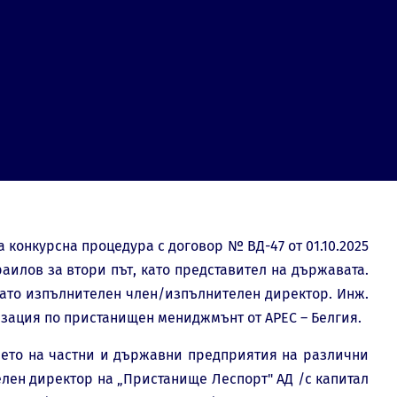
 конкурсна процедура с договор № ВД-47 от 01.10.2025
аилов за втори път, като представител на държавата.
 като изпълнителен член/изпълнителен директор. Инж.
зация по пристанищен мениджмънт от APEC – Белгия.
нието на частни и държавни предприятия на различни
елен директор на „Пристанище Леспорт" АД /с капитал