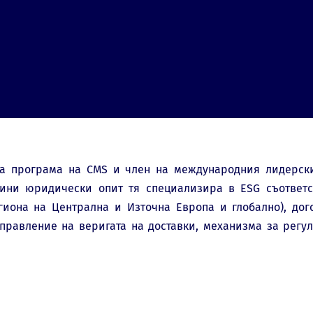
а програма на CMS и член на международния лидерски
дини юридически опит тя специализира в ESG съответ
иона на Централна и Източна Европа и глобално), дог
управление на веригата на доставки, механизма за регу