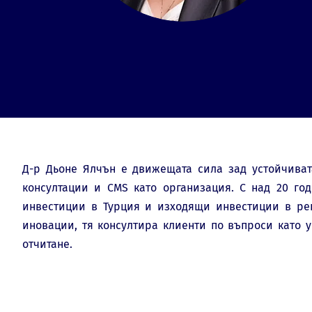
Д-р Дьоне Ялчън е движещата сила зад устойчиват
консултации и CMS като организация. С над 20 го
инвестиции в Турция и изходящи инвестиции в рег
иновации, тя консултира клиенти по въпроси като 
отчитане.