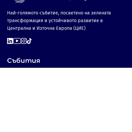
Най-голямото събитие, посветено на зелената
трансформация и устойчивото развитие в
Централна и Източна Европа (ЦИЕ)
Събития
Green Transition Forum 7.0
GTF Youth Forum
Green Transition Forum 6.0
Green Transition Forum 2025
Green Transition @COP29
Green Transition 2024