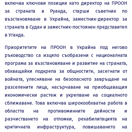
включва ключови позиции като директор на ПРООН
за страната в Руанда, старши съветник по
възстановяване в Украйна, заместник-директор за
страната в Судан и заместник-постоянен представител
в Уганда.
Приоритетите на ПРООН в Украйна под негово
ръководство са изцяло съобразени с националната
програма за възстановяване и развитие на страната,
обхващайки подкрепа за общностите, засегнати от
войната, улесняване на безопасното завръщане на
разселените лица, насърчаване на приобщаващия
икономически растеж и укрепване на социалното
сближаване. Това включва широкообхватна работа в
областта на противоминните дейности и
разчистването на отломки, рехабилитацията на
критичната инфраструктура, повишаването на