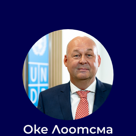
Оке Лоотсма