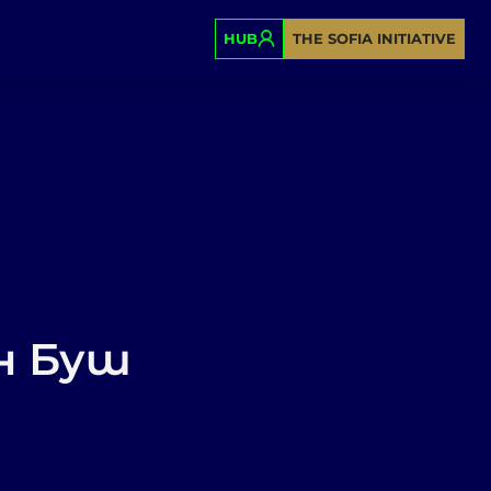
HUB
THE SOFIA INITIATIVE
н Буш